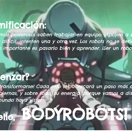
ificación:
s más poderosos saben trabajar en equipo. ¡Apoyen a
difícil, intenten una y otra vez. Los robots no se det
 importante es pasarlo bien y aprender. ¡Ser un robot
menzar?
transformarse! Cada reto les acercará un paso más
piernas, y sobre todo, su energía, porque vamos a disf
mundo haya visto!
BODYROBOTS! 
llo,