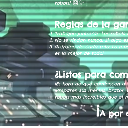
🤖✨
robots!
Reglas de la gam
Trabajen juntos/as: Los robot
No se rindan nunca: Si algo es 
Disfruten de cada reto: Lo más
es lo mejor de todo!
¿Listos para co
¡Es hora de que comiencen a 
¡Preparen sus mentes, brazos, 
robots más increíbles que el 
¡
A por e