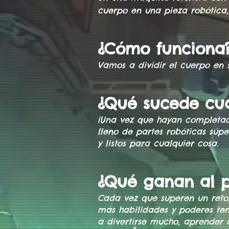
cuerpo en una pieza robótica,
¿Cómo funciona?
Vamos a dividir el cuerpo en 
¿Qué sucede cua
¡Una vez que hayan completado
lleno de partes robóticas súpe
y listos para cualquier cosa.
¿Qué ganan al p
Cada vez que superen un reto
más habilidades y poderes te
a divertirse mucho, aprender c