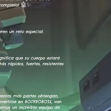
🤖✨
completo!
ren un reto especial.
gnifica que su cuerpo estará
s rápidos, fuertes, resistentes
uantas más partes obtengan,
nvertirse en BODYROBOTS, van
eremos un increíble equipo de