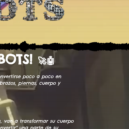
OBOTS!
🚀🤖
nvertirse poco a poco en
brazos, piernas, cuerpo y
s, van a transformar su cuerpo
nvertir" una parte de su