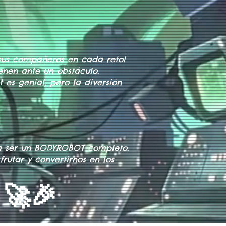
 sus compañeros en cada reto!
ienen ante un obstáculo.
 es genial, pero la diversión
 a ser un BODYROBOT completo.
rutar y convertirnos en los
🚀🎉