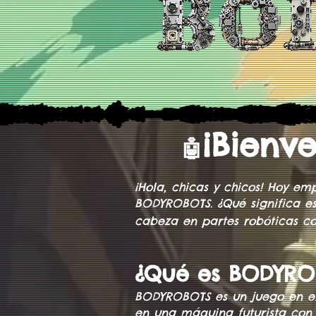
¡Bienv
🤖
¡Hola, chicas y chicos! Hoy 
BODYROBOTS. ¿Qué significa es
cabeza en partes robóticas co
¿Qué es BODYRO
BODYROBOTS es un juego en el 
en una máquina futurista con h