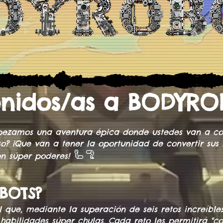
enidos/as a BODYR
empezamos una aventura épica donde ustedes van a co
o? ¡Que van a tener la oportunidad de convertir sus 
🦾🦿
n súper poderes!
BOTS?
que, mediante la superación de seis retos increíble
abilidades súper chulas. Cada reto les permitirá "co