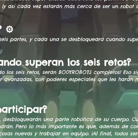
 ¡y así cada vez estarán más cerca de ser un robot 
 ⚙️
seis partes, y cada una se desbloqueará cuando supe
ndo superan los seis retos?
 los seis retos, serán BODYROBOTS completos! Eso si
r avanzadas, con poderes especiales que les harán má
articipar?
, desbloquearán una parte robótica de su cuerpo. C
ndrán. Pero lo más importante es que, además de co
osas nuevas y trabajar en equipo. ¡Al final, todos s